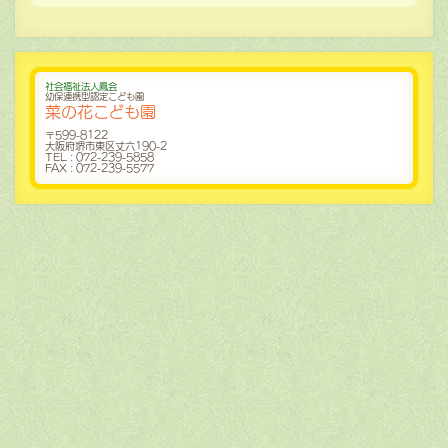
社会福祉法人鳳会
幼保連携型認定こども園
菜の花こども園
〒599-8122
大阪府堺市東区丈六190-2
TEL : 072-239-5858
FAX : 072-239-5577